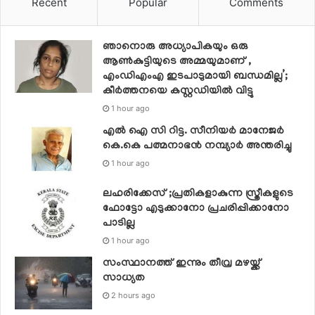
Recent
Popular
Comments
ഞാനൊരു അധ്യാപികയും ഒരു
ആണ്‍കുട്ടിയുടെ അമ്മയുമാണ് ,
എംഡിഎംഎ ഇടപാടുമായി ബന്ധമില്ല’;
കീര്‍ത്തനയെ കസ്റ്റഡിയില്‍ വിട്ടു
1 hour ago
എൽ ഐ സി റിട്ട. സീനിയർ മാനേജർ
കെ.കെ പത്മനാഭൻ നമ്പ്യാർ അന്തരിച്ചു
1 hour ago
ലഹരിക്കേസ് ;പ്രതികളാകുന്ന സ്ത്രീകളുടെ
ഫോട്ടോ എടുക്കാനോ പ്രചരിപ്പിക്കാനോ
പാടില്ല
1 hour ago
സംസ്ഥാനത്ത് ഇന്നും തീവ്ര മഴയ്ക്ക്
സാധ്യത
2 hours ago