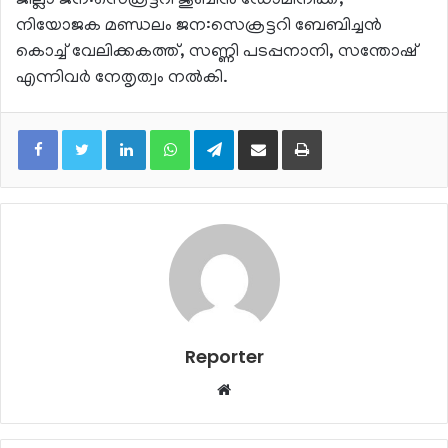
ജില്ലാ ജന:സെക്രട്ടറി ജുബിൻ ഡോമിനിക്ക്,
നിയോജക മണ്ഡലം ജന:സെക്രട്ടറി ബേബിച്ചൻ
കൊച്ച് വേലിക്കകത്ത്, സണ്ണി പടപ്പനാനി, സന്തോഷ്
എന്നിവർ നേതൃത്വം നൽകി.
LinkedIn
WhatsApp
Telegram
Share via Email
Print
Reporter
Website