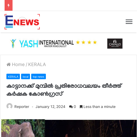
Home
/
KERALA
KERALA
local
top news
കാട്ടാനക്ക് മുമ്പിൽ പ്രതിരോധവലയം തീർത്ത്
കർഷക കോൺഗ്രസ്
Reporter
January 12, 2024
0
Less than a minute