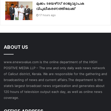
മുക്കം ടയേഴ്സ് രാജ്യവ്യാപക
വിപുലീകരണത്തിലേക്ക്
17 hours ago
ABOUT US
www.enewsvalue.com is the online department of the HIGH
POSITIVE MEDIA LLP – The one and only daily web news network
of Calicut district, Kerala. We are responsible for the gathering and
broadcasting of news and current affairs.The department is the
state’s largest broadcast news organization and generates about
120 hours of television output each day, as well as online news
coverage.