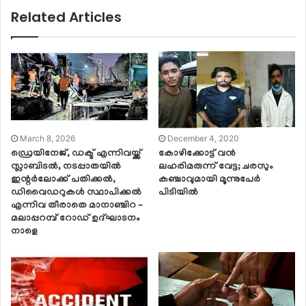
Related Articles
March 8, 2026
December 4, 2020
ഡ്രെയിനേജ്, ഡക്ട് എന്നിവയ്ക്ക്
കോഴിക്കോട്ട് വൻ
സ്ലാബിടൽ, നടപ്പാതയിൽ
ലഹരിമരുന്ന് വേട്ട; ചരസും
ഇന്റർലോക്ക് പതിക്കൽ,
കഞ്ചാവുമായി മൂന്നുപേർ
ഡിവൈഡറുകൾ സ്ഥാപിക്കൽ
പിടിയിൽ
എന്നിവ തീരാതെ മാനാഞ്ചിറ –
മലാപ്പറമ്പ് റോഡ് ഉദ്ഘാടനം
നാളെ