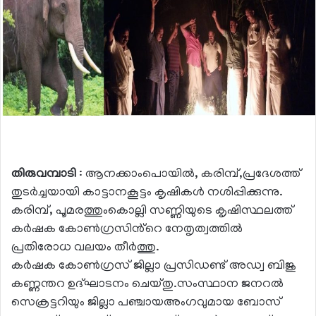
തിരുവമ്പാടി
: ആനക്കാംപൊയിൽ, കരിമ്പ്,പ്രദേശത്ത്
തുടർച്ചയായി കാട്ടാനകൂട്ടം കൃഷികൾ നശിപ്പിക്കുന്നു.
കരിമ്പ്, പൂമരത്തുംകൊല്ലി സണ്ണിയുടെ കൃഷിസ്ഥലത്ത്
കർഷക കോൺഗ്രസിൻ്റെ നേതൃത്വത്തിൽ
പ്രതിരോധ വലയം തീർത്തു.
കർഷക കോൺഗ്രസ് ജില്ലാ പ്രസിഡണ്ട് അഡ്വ ബിജു
കണ്ണന്തറ ഉദ്ഘാടനം ചെയ്തു.സംസ്ഥാന ജനറൽ
സെക്രട്ടറിയും ജില്ലാ പഞ്ചായഅംഗവുമായ ബോസ്