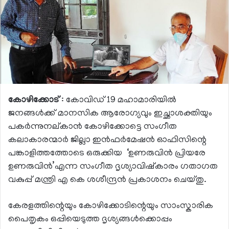
കോഴിക്കോട്
: കോവിഡ് 19 മഹാമാരിയിൽ
ജനങ്ങൾക്ക് മാനസിക ആരോഗ്യവും ഇച്ഛാശക്തിയും
പകർന്നുനല്കാൻ കോഴിക്കോട്ടെ സംഗീത
കലാകാരന്മാർ ജില്ലാ ഇൻഫർമേഷൻ ഓഫിസിന്റെ
പങ്കാളിത്തത്തോടെ ഒരുക്കിയ ‘ഉണരുവിൻ പ്രിയരേ
ഉണരുവിൻ’എന്ന സംഗീത ദൃശ്യാവിഷ്കാരം ഗതാഗത
വകുപ്പ് മന്ത്രി എ കെ ശശീന്ദ്രൻ പ്രകാശനം ചെയ്തു.
കേരളത്തിന്റെയും കോഴിക്കോടിന്റെയും സാംസ്കാരിക
പൈതൃകം ഒപ്പിയെടുത്ത ദൃശ്യങ്ങൾക്കൊപ്പം