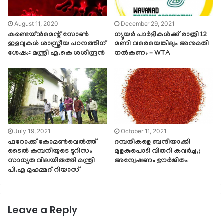
August 11, 2020
December 29, 2021
കണ്ടെയ്ന്‍മെന്റ് സോണ്‍
ന്യൂയർ പാർട്ടികൾക്ക് രാത്രി 12
ഇളവുകള്‍ ശാസ്ത്രീയ പഠനത്തിന്
മണി വരെയെങ്കിലും അനുമതി
ശേഷം: മന്ത്രി എ.കെ ശശീന്ദ്രൻ
നൽകണം – WTA
July 19, 2021
October 11, 2021
ഫറോക്ക് കോമൺവെൽത്ത്
ദമ്പതികളെ ബന്ദിയാക്കി
ടൈൽ കമ്പനിയുടെ ടൂറിസം
മുളകുപൊടി വിതറി കവർച്ച,;
സാധ്യത വിലയിരുത്തി മന്ത്രി
അന്വേഷണം ഊർജിതം
പി.എ മുഹമ്മദ് റിയാസ്
Leave a Reply