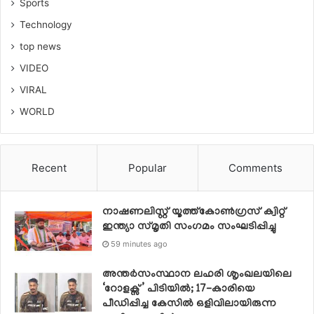
Sports
Technology
top news
VIDEO
VIRAL
WORLD
Recent
Popular
Comments
നാഷണലിസ്റ്റ് യൂത്ത്കോൺഗ്രസ് ക്വിറ്റ്
ഇന്ത്യാ സ്‌മൃതി സംഗമം സംഘടിപ്പിച്ചു
59 minutes ago
അന്തർസംസ്ഥാന ലഹരി ശൃംഖലയിലെ
‘റോളക്സ്’ പിടിയിൽ; 17-കാരിയെ
പീഡിപ്പിച്ച കേസിൽ ഒളിവിലായിരുന്ന