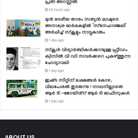
പ്രതി അറസ്റ്റിൽ
24 hours ago
മുൻ ദേശീയ താരം സത്യൻ മാഷുടെ
അനശ്വര ഓർമകളിൽ ‘സ്‌നേഹാഞ്ജലി’
അർപ്പിച്ച് സ്കൂളും നാട്ടുകാരും
1 day ago
സ്‌കൂള്‍ വിദ്യാര്‍ത്ഥികള്‍ക്കായുള്ള ഫ്രീഡം
ക്വിസില്‍ വി ഡി സവര്‍ക്കറെ പുകഴ്ത്തുന്ന
ചോദ്യാവലി
1 day ago
ഇഷ്‌ട സീറ്റിന് ലക്ഷങ്ങൾ കോഴ,
വിലപേശൽ തുടരുന്നു : നാഥനില്ലാതെ
ആർ ടി -ജോയിൻ്റ് ആർ ടി ഓഫീസുകൾ
1 day ago
ABOUT US