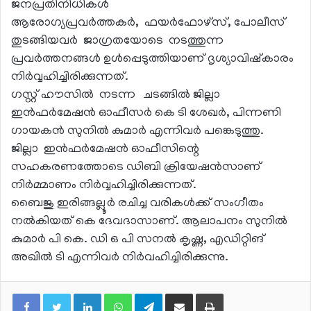
ജനപ്രതിനിധികൾ
ആരോഗ്യപ്രവർത്തകർ, ഫയർഫോഴ്സ്, പോലീസ്
തുടങ്ങിയവർ ജാഗ്രതയോടെ നടത്തുന്ന
പ്രവർത്തനങ്ങൾ ഉൾപ്പെടുത്തിയാണ് ദൃശ്യാവിഷ്കാരം
നിർവ്വഹിച്ചിരിക്കുന്നത്.
ഗസ്റ്റ് ഹൗസിൽ നടന്ന ചടങ്ങിൽ ജില്ലാ
ഇൻഫർമേഷൻ ഓഫീസർ കെ ടി ശേഖർ, പിന്നണി
ഗായകൻ സുനിൽ കുമാർ എന്നിവർ പങ്കെടുത്തു.
ജില്ലാ ഇൻഫർമേഷൻ ഓഫീസിന്റെ
സഹകരണത്തോടെ ഡിബി ക്രിയേഷൻസാണ്
നിർമ്മാണം നിർവ്വഹിച്ചിരിക്കുന്നത്.
ബൈജു ഇരിങ്ങല്ലൂർ രചിച്ച വരികൾക്ക് സംഗീതം
നൽകിയത് കെ ദേവദാസാണ്. ആലാപനം സുനിൽ
കുമാർ പി കെ. ഡി ഒ പി സനൽ കൃഷ്ണ, എഡിറ്റിങ്
അഖിൽ ടി എന്നിവർ നിർവഹിച്ചിരിക്കുന്നു.
LinkedIn
WhatsApp
Telegram
Share via Email
Print