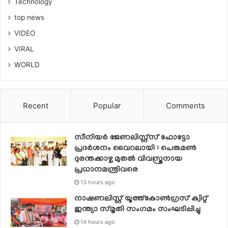
Technology
top news
VIDEO
VIRAL
WORLD
Recent
Popular
Comments
സീനിയര്‍ ജേണലിസ്റ്റ്‌സ് ഫോട്ടോ
പ്രദര്‍ശനം വൈറലായി : പെരുമണ്‍
ദുരന്തക്കാഴ്ച മുതല്‍ വിവസ്ത്രനായ
പ്രധാനമന്ത്രിവരെ
13 hours ago
നാഷണലിസ്റ്റ് യൂത്ത്കോൺഗ്രസ് ക്വിറ്റ്
ഇന്ത്യാ സ്‌മൃതി സംഗമം സംഘടിപ്പിച്ചു
14 hours ago