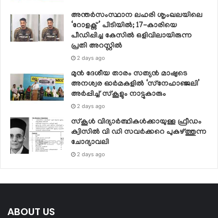
അന്തർസംസ്ഥാന ലഹരി ശൃംഖലയിലെ
‘റോളക്സ്’ പിടിയിൽ; 17-കാരിയെ
പീഡിപ്പിച്ച കേസിൽ ഒളിവിലായിരുന്ന
പ്രതി അറസ്റ്റിൽ
2 days ago
മുൻ ദേശീയ താരം സത്യൻ മാഷുടെ
അനശ്വര ഓർമകളിൽ ‘സ്‌നേഹാഞ്ജലി’
അർപ്പിച്ച് സ്കൂളും നാട്ടുകാരും
2 days ago
സ്‌കൂള്‍ വിദ്യാര്‍ത്ഥികള്‍ക്കായുള്ള ഫ്രീഡം
ക്വിസില്‍ വി ഡി സവര്‍ക്കറെ പുകഴ്ത്തുന്ന
ചോദ്യാവലി
2 days ago
ABOUT US