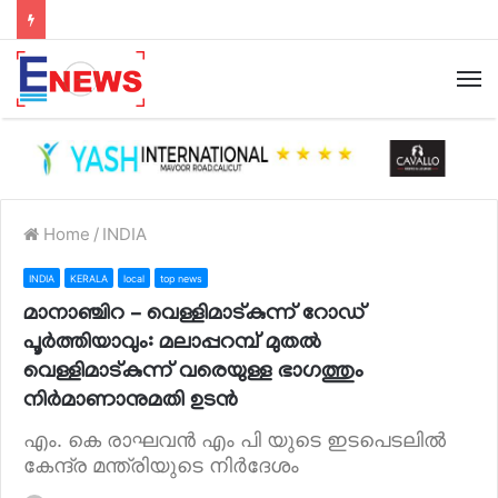
Home
/
INDIA
INDIA
KERALA
local
top news
മാനാഞ്ചിറ – വെള്ളിമാട്കുന്ന് റോഡ്
പൂർത്തിയാവും: മലാപ്പറമ്പ് മുതൽ
വെള്ളിമാട്കുന്ന് വരെയുള്ള ഭാഗത്തും
നിർമാണാനുമതി ഉടൻ
എം. കെ രാഘവൻ എം പി യുടെ ഇടപെടലിൽ
കേന്ദ്ര മന്ത്രിയുടെ നിർദേശം