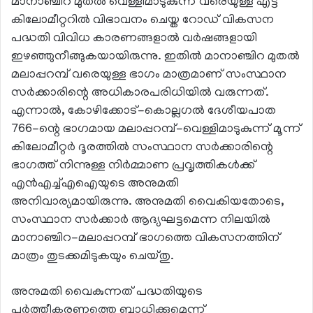
മാനാഞ്ചിറ മുതൽ വെള്ളിമാടുകുന്ന് വരെയുള്ള എട്ട്
കിലോമീറ്ററിൽ വിഭാവനം ചെയ്ത റോഡ് വികസന
പദ്ധതി വിവിധ കാരണങ്ങളാൽ വർഷങ്ങളായി
ഇഴഞ്ഞുനീങ്ങുകയായിരുന്നു. ഇതിൽ മാനാഞ്ചിറ മുതൽ
മലാപ്പറമ്പ് വരെയുള്ള ഭാഗം മാത്രമാണ് സംസ്ഥാന
സർക്കാരിന്റെ അധികാരപരിധിയിൽ വരുന്നത്.
എന്നാൽ, കോഴിക്കോട്-കൊല്ലഗൽ ദേശീയപാത
766-ന്റെ ഭാഗമായ മലാപ്പറമ്പ്-വെള്ളിമാടുകുന്ന് മൂന്ന്
കിലോമീറ്റർ ദൂരത്തിൽ സംസ്ഥാന സർക്കാരിന്റെ
ഭാഗത്ത് നിന്നുള്ള നിർമ്മാണ പ്രവൃത്തികൾക്ക്
എൻഎച്ച്എഐയുടെ അനുമതി
അനിവാര്യമായിരുന്നു. അനുമതി വൈകിയതോടെ,
സംസ്ഥാന സർക്കാർ ആദ്യഘട്ടമെന്ന നിലയിൽ
മാനാഞ്ചിറ-മലാപ്പറമ്പ് ഭാഗത്തെ വികസനത്തിന്
മാത്രം തുടക്കമിടുകയും ചെയ്തു.
അനുമതി വൈകുന്നത് പദ്ധതിയുടെ
പൂർത്തീകരണത്തെ ബാധിക്കുമെന്ന്