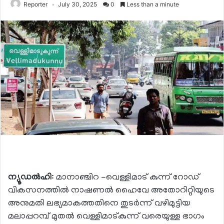
Reporter
July 30, 2025
0
Less than a minute
ന്യൂഡൽഹി
: മാനാഞ്ചിറ -വെള്ളിമാട് കുന്ന് റോഡ്
വികസനത്തിൽ നാഷണൽ ഹൈവേ അതോറിറ്റിയുടെ
അനുമതി ലഭ്യമാകത്തതിനെ തുടർന്ന് വഴിമുട്ടിയ
മലാപ്പറമ്പ് മുതൽ വെള്ളിമാട്കുന്ന് വരെയുള്ള ഭാഗം