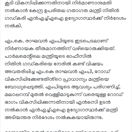
കൂടി വികസിപ്പിക്കുന്നതിനായി നിർമാണാനുമതി
നൽകാൻ കേന്ദ്ര ഉപരിതല ഗതാഗത മന്ത്രി നിതിൻ
ഗഡ്കരി എൻഎച്ച്എഐ ഉദ്യോഗസ്ഥർക്ക് നിർദേശം
നൽകി.
എം.കെ. രാഘവൻ എംപിയുടെ ഇടപെടലാണ്
നിർണായക തീരുമാനത്തിന് വഴിയൊരുക്കിയത്.
പാർലമെന്റിലെ മന്ത്രിയുടെ ഓഫീസിൽ
നിതിൻ ഗഡ്കരിയെ നേരിൽ കണ്ട് വിഷയം
അവതരിപ്പിച്ച എം.കെ രാഘവൻ എംപി, റോഡ്
വികസിപ്പിക്കേണ്ടതിൻ്റെ പ്രാധാന്യം മന്ത്രിയെ
ബോധ്യപ്പെടുത്തി. എംപിയുടെ ആവശ്യം പരിഗണിച്ച്,
മലാപ്പറമ്പ് മുതൽ വെള്ളിമാടുകുന്ന് വരെയുള്ള റോഡ്
ഭാഗം വികസിപ്പിക്കുന്നതിനായി എൻഒസി ഉടൻ
നൽകാൻ എൻഎച്ച്എഐ ഉദ്യോഗസ്ഥർക്ക് മന്ത്രി
അടിയന്തര നിർദേശം നൽകുകയായിരുന്നു.