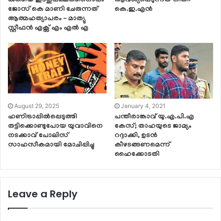
കുത്തിയ ഇടതുപക്ഷത്തിനൊപ്പം
ആവശ്യപ്പെടുന്നത് നീതി:
ജോസ് കെ മാണി ചേരുന്നത്
കെ.ഇ.എന്‍
ആത്മഹത്യാപരം – മാത്യു
സ്റ്റീഫൻ എക്സ് എം എൽ എ
August 29, 2025
January 4, 2021
ഹണിട്രാപ്പിൽപ്പെടുത്തി
പന്തീരാങ്കാവ് യു.എ.പി.എ
തട്ടിക്കൊണ്ടുപോയ യുവാവിനെ
കേസ്; താഹയുടെ ജാമ്യം
നടക്കാവ് പോലിസ്
റദ്ദാക്കി, ഉടൻ
സാഹസീകമായി മോചിപ്പിച്ചു
കീഴടങ്ങണമെന്ന്
ഹൈക്കോടതി
Leave a Reply