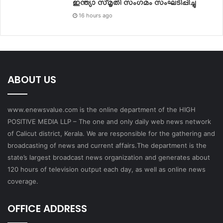
ഇന്ത്യാ സ്‌മൃതി സംഗമം സംഘടിപ്പിച്ചു
16 hours ago
ABOUT US
www.enewsvalue.com is the online department of the HIGH
POSITIVE MEDIA LLP – The one and only daily web news network
of Calicut district, Kerala. We are responsible for the gathering and
broadcasting of news and current affairs.The department is the
state’s largest broadcast news organization and generates about
120 hours of television output each day, as well as online news
coverage.
OFFICE ADDRESS