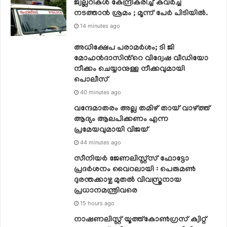
ജ്വല്ലറികള്‍ കേന്ദ്രീകരിച്ച് കവര്‍ച്ച
നടത്താന്‍ ശ്രമം ; മൂന്ന് പേര്‍ പിടിയില്‍.
14 minutes ago
അധിക്ഷേപ പരാമർശം; ടി ജി
മോഹൻദാസിൻ്റെ വിദ്വേഷ വീഡിയോ
നീക്കം ചെയ്യാനുള്ള നീക്കവുമായി
പൊലീസ്
40 minutes ago
വന്ദേമാതരം അല്ല തമിഴ് തായ് വാഴ്ത്ത്
ആദ്യം ആലപിക്കണം എന്ന
പ്രമേയവുമായി വിജയ്
44 minutes ago
സീനിയര്‍ ജേണലിസ്റ്റ്‌സ് ഫോട്ടോ
പ്രദര്‍ശനം വൈറലായി : പെരുമണ്‍
ദുരന്തക്കാഴ്ച മുതല്‍ വിവസ്ത്രനായ
പ്രധാനമന്ത്രിവരെ
15 hours ago
നാഷണലിസ്റ്റ് യൂത്ത്കോൺഗ്രസ് ക്വിറ്റ്