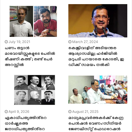
July 19, 2021
March 27, 2024
പണം തട്ടാൻ
കെജ്രിവാളിന് അടിയന്തര
മാവോയിസ്റ്റുകളുടെ പേരിൽ
ആശ്വാസമില്ല; ഹര്‍ജിയില്‍
ഭീഷണി കത്ത് ; രണ്ട് പേർ
മറുപടി പറയാതെ കോടതി, ഇ
അറസ്റ്റിൽ
ഡിക്ക് സമയം നല്‍കി
April 9, 2026
August 21, 2025
ഏകാധിപത്യത്തിൻ്റെ
മാധ്യമപ്രവർത്തകർക്ക് കേന്ദ്ര
ധാർഷ്ട്യത്തെ
പെൻഷൻ വേണം:സീനിയർ
ജനാധിപത്യത്തിൻ്റെ
ജേണലിസ്‌റ്റ് ഫെഡറേഷൻ