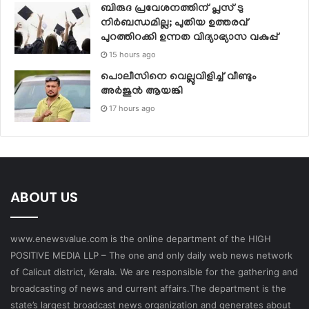
ബിരുദ പ്രവേശനത്തിന് പ്ലസ് ടു
നിര്‍ബന്ധമില്ല; പുതിയ ഉത്തരവ്
പുറത്തിറക്കി ഉന്നത വിദ്യാഭ്യാസ വകുപ്പ്
15 hours ago
പൊലീസിനെ വെല്ലുവിളിച്ച് വീണ്ടും
അർജുൻ ആയങ്കി
17 hours ago
ABOUT US
www.enewsvalue.com is the online department of the HIGH
POSITIVE MEDIA LLP – The one and only daily web news network
of Calicut district, Kerala. We are responsible for the gathering and
broadcasting of news and current affairs.The department is the
state’s largest broadcast news organization and generates about