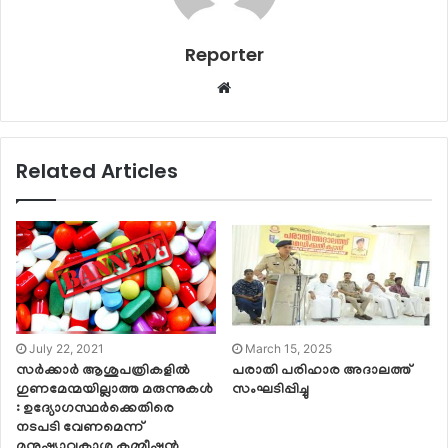
Reporter
Website
Related Articles
July 22, 2021
March 15, 2025
സർക്കാർ ആശുപത്രികളിൽ
പരാതി പരിഹാര അദാലത്ത്
ഗുണമേന്മയില്ലാത്ത മരുന്നുകൾ
സംഘടിപ്പിച്ചു
: ഉദ്യോഗസ്ഥർക്കെതിരെ
നടപടി വേണമെന്ന്
മനുഷ്യാവകാശ കമ്മീഷൻ