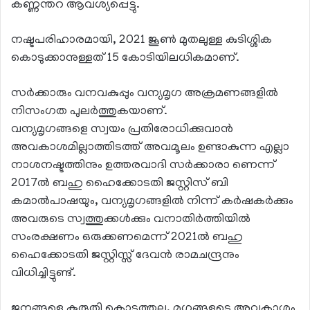
കണ്ണന്തറ ആവശ്യപ്പെട്ടു.
നഷ്ടപരിഹാരമായി, 2021 ജൂൺ മുതലുള്ള കുടിശ്ശിക
കൊടുക്കാനുള്ളത് 15 കോടിയിലധികമാണ്.
സർക്കാരും വനവകുപ്പും വന്യമൃഗ അക്രമണങ്ങളിൽ
നിസംഗത പുലർത്തുകയാണ്.
വന്യമൃഗങ്ങളെ സ്വയം പ്രതിരോധിക്കുവാൻ
അവകാശമില്ലാത്തിടത്ത് അവമൂലം ഉണ്ടാകുന്ന എല്ലാ
നാശനഷ്ടത്തിനും ഉത്തരവാദി സർക്കാരാ ണെന്ന്
2017ൽ ബഹു ഹൈക്കോടതി ജസ്റ്റിസ് ബി
കമാൽപാഷയും, വന്യമൃഗങ്ങളിൽ നിന്ന് കർഷകർക്കും
അവരുടെ സ്വത്തുക്കൾക്കും വനാതിർത്തിയിൽ
സംരക്ഷണം ഒരുക്കണമെന്ന് 2021ൽ ബഹു
ഹൈക്കോടതി ജസ്റ്റിസ്സ് ദേവൻ രാമചന്ദ്രനും
വിധിച്ചിട്ടുണ്ട്.
ജനങ്ങളെ കുരുതി കൊടുത്തല്ല, മൃഗങ്ങളുടെ അവകാശം