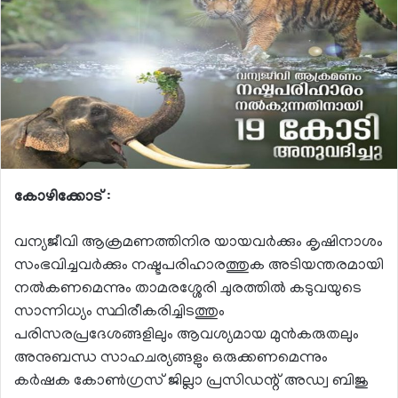
കോഴിക്കോട്
:
വന്യജീവി ആക്രമണത്തിനിര യായവർക്കും കൃഷിനാശം
സംഭവിച്ചവർക്കും നഷ്ടപരിഹാരത്തുക അടിയന്തരമായി
നൽകണമെന്നും താമരശ്ശേരി ചുരത്തിൽ കടുവയുടെ
സാന്നിധ്യം സ്ഥിരീകരിച്ചിടത്തും
പരിസരപ്രദേശങ്ങളിലും ആവശ്യമായ മുൻകരുതലും
അനുബന്ധ സാഹചര്യങ്ങളും ഒരുക്കണമെന്നും
കർഷക കോൺഗ്രസ് ജില്ലാ പ്രസിഡന്റ് അഡ്വ ബിജു