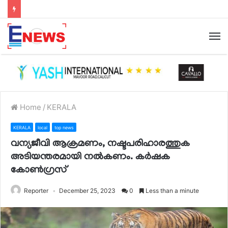
Home
/
KERALA
KERALA
local
top news
വന്യജീവി ആക്രമണം, നഷ്ടപരിഹാരത്തുക
അടിയന്തരമായി നൽകണം. കർഷക
കോൺഗ്രസ്
Reporter
December 25, 2023
0
Less than a minute