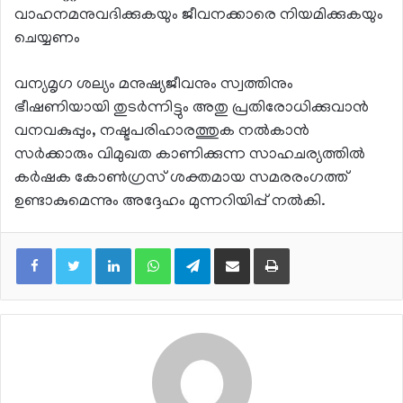
വാഹനമനുവദിക്കുകയും ജീവനക്കാരെ നിയമിക്കുകയും
ചെയ്യണം
വന്യമൃഗ ശല്യം മനുഷ്യജീവനും സ്വത്തിനും
ഭീഷണിയായി തുടർന്നിട്ടും അതു പ്രതിരോധിക്കുവാൻ
വനവകുപ്പും, നഷ്ടപരിഹാരത്തുക നൽകാൻ
സർക്കാരും വിമുഖത കാണിക്കുന്ന സാഹചര്യത്തിൽ
കർഷക കോൺഗ്രസ് ശക്തമായ സമരരംഗത്ത്
ഉണ്ടാകുമെന്നും അദ്ദേഹം മുന്നറിയിപ്പ് നൽകി.
LinkedIn
WhatsApp
Telegram
Share via Email
Print