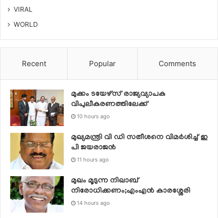
VIRAL
WORLD
Recent
Popular
Comments
മുക്കം ടയേഴ്സ് രാജ്യവ്യാപക
വിപുലീകരണത്തിലേക്ക്
10 hours ago
മുഖ്യമന്ത്രി വി ഡി സതീശനെ വിമര്‍ശിച്ച് ഇ
പി ജയരാജന്‍
11 hours ago
മുഖം മൂടുന്ന നിഖാബ്
നിരോധിക്കണം;എംഎൻ കാരശ്ശേരി
14 hours ago