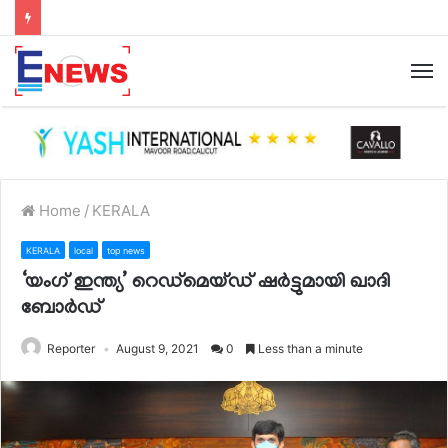
Home
/
KERALA
KERALA
local
top news
‘യംഗ് ഇന്ത്യ’ റെഡ്‌മെയ്ഡ് ഷര്‍ട്ടുമായി ഖാദി
ബോര്‍ഡ്
Reporter
August 9, 2021
0
Less than a minute