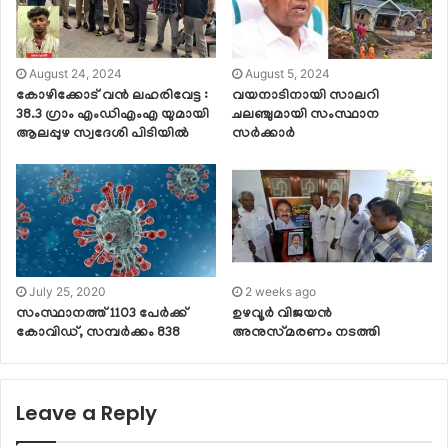
August 24, 2024
August 5, 2024
കോഴിക്കോട് വൻ ലഹരിവേട്ട :
വയനാടിനായി സാലറി
38.3 ഗ്രാം എംഡിഎംഎ യുമായി
ചലഞ്ചുമായി സംസ്ഥാന
ആലപ്പുഴ സ്വദേശി പിടിയിൽ
സര്‍ക്കാര്‍
July 25, 2020
2 weeks ago
സംസ്ഥാനത്ത് 1103 പേര്‍ക്ക്
ഉഴവൂർ വിജയൻ
കോവിഡ്, സമ്പര്‍ക്കം 838
അനുസ്‌മരണം നടത്തി
Leave a Reply