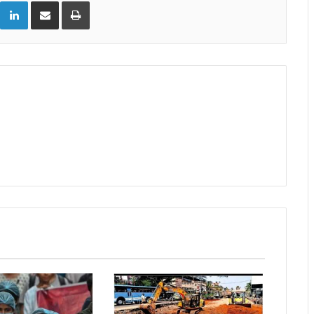
LinkedIn
Share via Email
Print