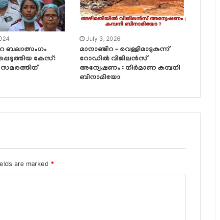
2024
July 3, 2026
െ ബലാത്സംഗം
മാനാഞ്ചിറ – വെള്ളിമാടുകുന്ന്
്പെടുത്തിയ കേസ്:
റോഡിൽ വിജിലൻസ്
ക സമരത്തിന്
അന്വേഷണം : നിർമാണ കമ്പനി
ബിനാമിയോ
ields are marked
*