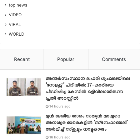
top news
VIDEO
VIRAL
WORLD
Recent
Popular
Comments
അന്തർസംസ്ഥാന ലഹരി ശൃംഖലയിലെ
‘റോളക്സ്’ പിടിയിൽ; 17-കാരിയെ
പീഡിപ്പിച്ച കേസിൽ ഒളിവിലായിരുന്ന
പ്രതി അറസ്റ്റിൽ
14 hours ago
മുൻ ദേശീയ താരം സത്യൻ മാഷുടെ
അനശ്വര ഓർമകളിൽ ‘സ്‌നേഹാഞ്ജലി’
അർപ്പിച്ച് സ്കൂളും നാട്ടുകാരും
16 hours ago