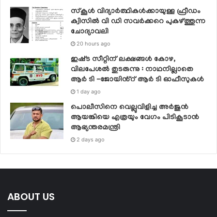
സ്‌കൂള്‍ വിദ്യാര്‍ത്ഥികള്‍ക്കായുള്ള ഫ്രീഡം
ക്വിസില്‍ വി ഡി സവര്‍ക്കറെ പുകഴ്ത്തുന്ന
ചോദ്യാവലി
20 hours ago
ഇഷ്‌ട സീറ്റിന് ലക്ഷങ്ങൾ കോഴ,
വിലപേശൽ തുടരുന്നു : നാഥനില്ലാതെ
ആർ ടി -ജോയിൻ്റ് ആർ ടി ഓഫീസുകൾ
1 day ago
പൊലീസിനെ വെല്ലുവിളിച്ച അര്‍ജുന്‍
ആയങ്കിയെ എത്രയും വേഗം പിടികൂടാന്‍
ആഭ്യന്തരമന്ത്രി
2 days ago
ABOUT US