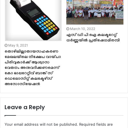
March 10, 2022
എസ് ഡി പി ഐ കലക്ടറേറ്റ്
ധർണ്ണയിൽ പ്രതിഷേധമിരമ്പി
May 9, 2021
തൊഴിലില്ലാതായസഹകരണ
മേഖലയിലെ നിക്ഷേപ വായ്പാ
പിരിവുകാർക്ക് ആശ്വാസ
വേതനം അനുവദിക്കണമെന്ന്
കോ ഓപ്പറേറ്റീവ് ബാങ്ക് സ്
ഡെപ്പോസിറ്റ് കലക്ടേഴ്‌സ്
അസോസിയേഷൻ
Leave a Reply
Your email address will not be published.
Required fields are