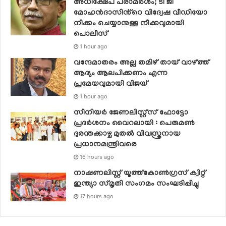
അധിക്ഷേപ പരാമർശം; ടി ജി
മോഹൻദാസിൻ്റെ വിദ്വേഷ വീഡിയോ
നീക്കം ചെയ്യാനുള്ള നീക്കവുമായി
പൊലീസ്
1 hour ago
വന്ദേമാതരം അല്ല തമിഴ് തായ് വാഴ്ത്ത്
ആദ്യം ആലപിക്കണം എന്ന
പ്രമേയവുമായി വിജയ്
1 hour ago
സീനിയര്‍ ജേണലിസ്റ്റ്‌സ് ഫോട്ടോ
പ്രദര്‍ശനം വൈറലായി : പെരുമണ്‍
ദുരന്തക്കാഴ്ച മുതല്‍ വിവസ്ത്രനായ
പ്രധാനമന്ത്രിവരെ
16 hours ago
നാഷണലിസ്റ്റ് യൂത്ത്കോൺഗ്രസ് ക്വിറ്റ്
ഇന്ത്യാ സ്‌മൃതി സംഗമം സംഘടിപ്പിച്ചു
17 hours ago