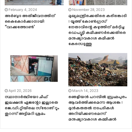
February 4, 2024
November 28, 2023
അർബുദ അതിജീവനത്തിന്
മുഖ്യമന്ത്രിക്കെതിരെ കരിങ്കൊടി
കൈകോർക്കാനായി
: യൂത്ത് കോൺഗ്രസ്
“വാക്കത്തോൺ’
നേതാവിന്റെ കഴുത്തിന് മർദ്ദിച്ച
ഡെപ്യൂട്ടി കമീഷണർക്കെതിരെ
മനുഷ്യാവകാശ കമീഷൻ
കേസെടുത്തു
April 20, 2026
March 14, 2023
സ്ഥാനാര്‍ത്ഥിയോ ചീഫ്
ഞെളിയൻ പറമ്പിൽ ബ്രഹ്മപുരം
ഇലക്ഷന്‍ ഏജന്റോ ഇല്ലാതെ
ആവർത്തിക്കുമെന്ന ആശങ്ക :
ജെ.ഡി.റ്റിയിലെ സ്‌ട്രോങ് റൂം
മുൻകരുതൽ നടപടികൾ
തുറന്ന് അട്ടിമറി ശ്രമം
അറിയിക്കണമെന്ന്
മനുഷ്യാവകാശ കമ്മീഷൻ