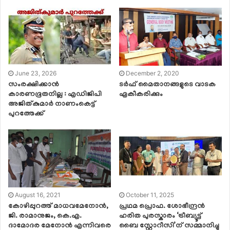
June 23, 2026
December 2, 2020
സംരക്ഷിക്കാൻ
ടര്‍ഫ് മൈതാനങ്ങളുടെ വാടക
കാരണഭൂതനില്ല : എഡിജിപി
ഏകീകരിക്കും
അജിത്കുമാർ നാണംകെട്ട്
പുറത്തേക്ക്
August 16, 2021
October 11, 2025
കോഴിപ്പുറത്ത് മാധവമേനോന്‍,
പ്രഥമ പ്രൊഫ. ശോഭീന്ദ്രൻ
ജി. രാമാനുജം, കെ.എ.
ഹരിത പുരസ്കാരം ‘ട്രീബ്യൂട്ട്
ദാമോദര മേനോന്‍ എന്നിവരെ
ബൈ സ്റ്റോറീസി’ന് സമ്മാനിച്ചു