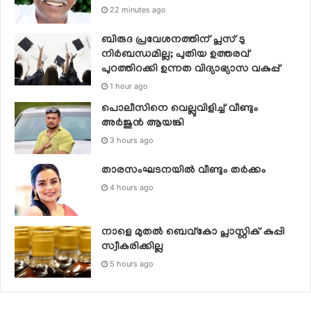
22 minutes ago
ബിരുദ പ്രവേശനത്തിന് പ്ലസ് ടു
നിര്‍ബന്ധമില്ല; പുതിയ ഉത്തരവ്
പുറത്തിറക്കി ഉന്നത വിദ്യാഭ്യാസ വകുപ്പ്
1 hour ago
പൊലീസിനെ വെല്ലുവിളിച്ച് വീണ്ടും
അർജുൻ ആയങ്കി
3 hours ago
താരസംഘടനയില്‍ വീണ്ടും തര്‍ക്കം
4 hours ago
നാളെ മുതല്‍ ബെവ്കോ പ്ലാസ്റ്റിക് കുപ്പി
സ്വീകരിക്കില്ല
5 hours ago