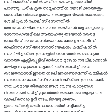
സർക്കാരിന് നൽകിയ വിശദമായ ഉത്തരവിൽ
പറഞ്ഞു. പരിഷ്കൃത സമൂഹത്തിന് യോജിക്കാത്തതും
മാനവിക വിരുദ്ധവുമായ കൊളോണിയൽ കാലത്തെ
ശേഷിപ്പുകൾ പോലീസ് സേനയിൽ
അവസാനിപ്പിക്കണമെന്നും കമ്മീഷൻ ആവശ്യപ്പെട്ടു.
സേനാംഗങ്ങളിലെ ആത്മഹത്യ തടയാൻ കേരള
പോലീസ് അസോസിയേഷനും കേരള പോലീസ്
ഓഫീസേഴ്സ് അസോസിയേഷനും കമ്മീഷനിൽ
സമർപ്പിച്ച നിർദ്ദേശങ്ങളിൽ സാമ്പത്തിക ബാധ്യത
വരാത്ത എക്സിക്യൂട്ടീവ് ഓർഡർ മുഖേന നടപ്പിലാക്കാൻ
കഴിയുന്ന പ്രപ്പോസലുകൾ പരിശോധിച്ച് അവ
കാലതാമസമില്ലാതെ നടപ്പിലാക്കണമെന്ന് കമ്മീഷൻ
സംസ്ഥാന പോലീസ് മേധാവിക്ക് നിർദ്ദേശം നൽകി.
നയപരമായ തീരുമാനങ്ങൾ വേണ്ട കാര്യങ്ങൾ
വിശദമായി പഠിച്ച് പ്രാവർത്തികമാക്കാൻ ആഭ്യന്തര
വകുപ്പ് സെക്രട്ടറി നടപടിയെടുക്കണം.
ഉത്തരവിന്റെ അടിസ്ഥാനത്തിൽ സ്വീകരിച്ച