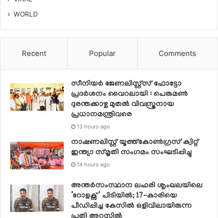
WORLD
Recent
Popular
Comments
സീനിയര്‍ ജേണലിസ്റ്റ്‌സ് ഫോട്ടോ
പ്രദര്‍ശനം വൈറലായി : പെരുമണ്‍
ദുരന്തക്കാഴ്ച മുതല്‍ വിവസ്ത്രനായ
പ്രധാനമന്ത്രിവരെ
13 hours ago
നാഷണലിസ്റ്റ് യൂത്ത്കോൺഗ്രസ് ക്വിറ്റ്
ഇന്ത്യാ സ്‌മൃതി സംഗമം സംഘടിപ്പിച്ചു
14 hours ago
അന്തർസംസ്ഥാന ലഹരി ശൃംഖലയിലെ
‘റോളക്സ്’ പിടിയിൽ; 17-കാരിയെ
പീഡിപ്പിച്ച കേസിൽ ഒളിവിലായിരുന്ന
പ്രതി അറസ്റ്റിൽ