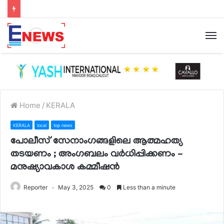
Home
/
KERALA
KERALA
local
top news
പോലീസ് സേനാംഗങ്ങളിലെ ആത്മഹത്യ
തടയണം ; അംഗബലം വർധിപ്പിക്കണം –
മനുഷ്യാവകാശ കമ്മീഷൻ
Reporter
May 3, 2025
0
Less than a minute