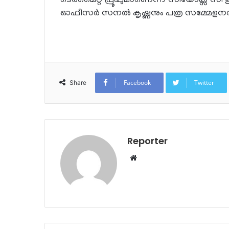
ടെർമൈറ്റ് പ്രൂഫുമാണെന്ന് സിയോക്സ് സി ഇ
ഓഫീസർ സനൽ കൃഷ്ണനും പത്ര സമ്മേളനത്
Facebook
Twitter
Share
Reporter
Website