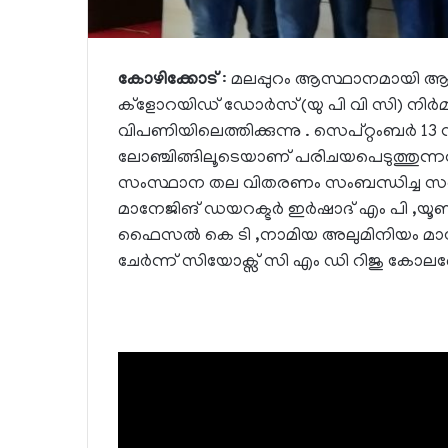
കോഴിക്കോട്
: മലപ്പുറം ആസ്ഥാനമായി ആ
ക്ളോറയിഡ് ഡോർസ്(യു പി വി സി) നിർമ
വിപണിയിലെത്തിക്കുന്നു . സെപ്റ്റംബർ 1
ലോഞ്ചിങ്ങിലൂടെയാണ് പരിചയപെടുത്തുന്നത് 
സംസ്ഥാന തല വിതരണം സംബന്ധിച്ച സർട്ടിഫ
മാനേജിങ് ഡയറക്ടർ ഇർഷാദ് എം പി ,യൂ
ഫൈസൽ കെ ടി ,നാമിയ അലുമിനിയം മാന
ചേർന്ന് സിയോക്സ് സി എം ഡി റിജു കോലഞ്ചേ