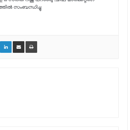
 ഒ സരിത റിജു പറഞ്ഞു .ചീഫ് മാർക്കറ്റിംഗ്
തിൽ സംബന്ധിച്ചു
LinkedIn
Share via Email
Print