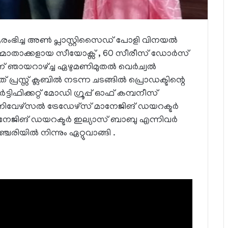
രംഭിച്ച അൺ പ്ലാസ്റ്റിസൈഡ് പോളി വിനയൽ
്മാതാക്കളായ സീയോക്സ് , 60 സീരീസ് ഡോർസ്
3 ന് ഞായറാഴ്ച്ച ഏഴുമണിമുതൽ വെർച്വൽ
പ്രസ്സ് ക്ലബിൽ നടന്ന ചടങ്ങിൽ പ്രൊഡക്ടിന്റെ
ിക്കറ്റ് മോഡി ഗ്രൂപ്പ് ഓഫ് കമ്പനീസ്
ണിവേഴ്സൽ ട്രേഡേഴ്സ് മാനേജിങ് ഡയറക്ടർ
േജിങ് ഡയറക്ടർ ഇല്യാസ് ബാബു എന്നിവർ
രിയിൽ നിന്നും ഏറ്റുവാങ്ങി .